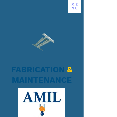
ME
NU
FABRICATION
&
MAINTENANCE